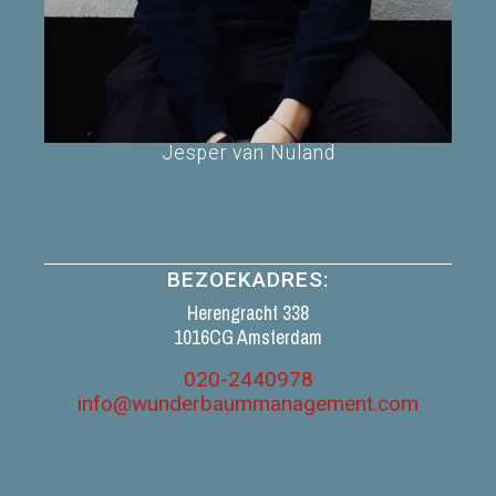
Jesper van Nuland
BEZOEKADRES:
Herengracht 338
1016CG Amsterdam
020-2440978
info@wunderbaummanagement.com