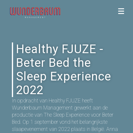
Healthy FJUZE -
Beter Bed the
Sleep Experience
2022
In opdracht van Healthy FJUZE heeft
Wunderbaum Management gewerkt aan de
productie van The Sleep Experience voor Beter
Bed. Op 1 september vond het belangrijkste
slaapevenement van 2022 plaats in België. Anna